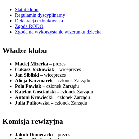
Statut klubu
Regulamin dyscyplinarny
Deklaracja członkowska
Zgoda RODO
Zgoda na wykorzystanie wizerunku dziecka
Władze klubu
Maciej Mizerka
– prezes
Łukasz Józkowiak
– wiceprezes
Jan Sibilski
– wiceprezes
Alicja Kaczmarek
– członek Zarządu
Pola Pawlak
– członek Zarządu
Kajetan Gościański
– członek Zarządu
Antoni Krawiecki
– członek Zarządu
Julia Pulkowska
– członek Zarządu
Komisja rewizyjna
Jakub Domeracki
– prezes