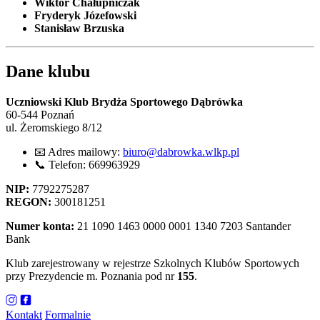
Wiktor Chałupniczak
Fryderyk Józefowski
Stanisław Brzuska
Dane klubu
Uczniowski Klub Brydża Sportowego Dąbrówka
60-544 Poznań
ul. Żeromskiego 8/12
📧 Adres mailowy:
biuro@dabrowka.wlkp.pl
📞 Telefon: 669963929
NIP:
7792275287
REGON:
300181251
Numer konta:
21 1090 1463 0000 0001 1340 7203 Santander
Bank
Klub zarejestrowany w rejestrze Szkolnych Klubów Sportowych
przy Prezydencie m. Poznania pod nr
155
.
Kontakt
Formalnie