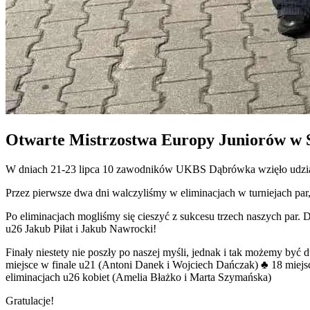
Otwarte Mistrzostwa Europy Juniorów w 
W dniach 21-23 lipca 10 zawodników UKBS Dąbrówka wzięło udzia
Przez pierwsze dwa dni walczyliśmy w eliminacjach w turniejach par, 
Po eliminacjach mogliśmy się cieszyć z sukcesu trzech naszych par.
u26 Jakub Piłat i Jakub Nawrocki!
Finały niestety nie poszły po naszej myśli, jednak i tak możemy być d
miejsce w finale u21 (Antoni Danek i Wojciech Dańczak) ♣️ 18 miejsc
eliminacjach u26 kobiet (Amelia Błażko i Marta Szymańska)
Gratulacje!