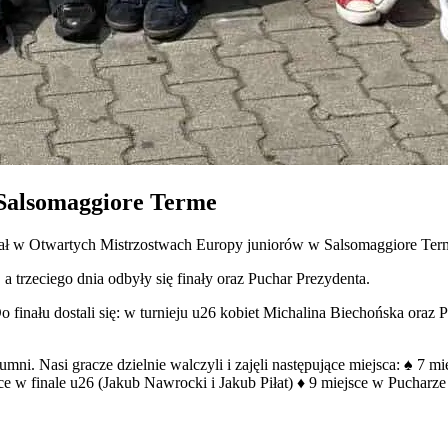
Salsomaggiore Terme
ł w Otwartych Mistrzostwach Europy juniorów w Salsomaggiore Ter
a trzeciego dnia odbyły się finały oraz Puchar Prezydenta.
 Do finału dostali się: w turnieju u26 kobiet Michalina Biechońska o
umni. Nasi gracze dzielnie walczyli i zajęli następujące miejsca: ♠️ 7 m
e w finale u26 (Jakub Nawrocki i Jakub Piłat) ♦️ 9 miejsce w Pucharz