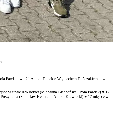
me.
raz Pola Pawlak, w u21 Antoni Danek z Wojciechem Dańczakiem, a w
iejsce w finale u26 kobiet (Michalina Biechońska i Pola Pawlak) ♥️ 17
e Prezydenta (Stanisław Heimrath, Antoni Krawiecki) ♠️ 17 miejsce w